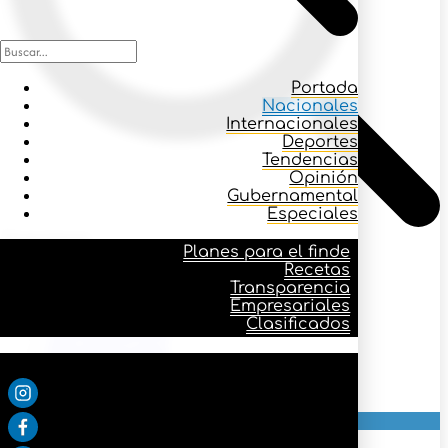
Portada
Nacionales
Internacionales
Deportes
Tendencias
Opinión
Gubernamental
Especiales
Icono buscar
Planes para el finde
Recetas
Transparencia
Planes para el finde
Empresariales
Recetas
Clasificados
Transparencia
Empresariales
Síguenos:
Clasificados
Portada
Nacionales
Internacionales
Seguridad