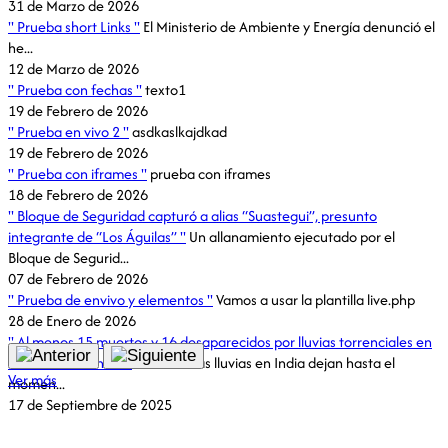
31 de Marzo de 2026
Prueba short Links
El Ministerio de Ambiente y Energía denunció el
he...
12 de Marzo de 2026
Prueba con fechas
texto1
19 de Febrero de 2026
Prueba en vivo 2
asdkaslkajdkad
19 de Febrero de 2026
Prueba con iframes
prueba con iframes
18 de Febrero de 2026
Bloque de Seguridad capturó a alias “Suastegui”, presunto
integrante de “Los Águilas”
Un allanamiento ejecutado por el
Bloque de Segurid...
07 de Febrero de 2026
Prueba de envivo y elementos
Vamos a usar la plantilla live.php
28 de Enero de 2026
Al menos 15 muertos y 16 desaparecidos por lluvias torrenciales en
el norte de la India
Las intensas lluvias en India dejan hasta el
Ver más
momen...
17 de Septiembre de 2025