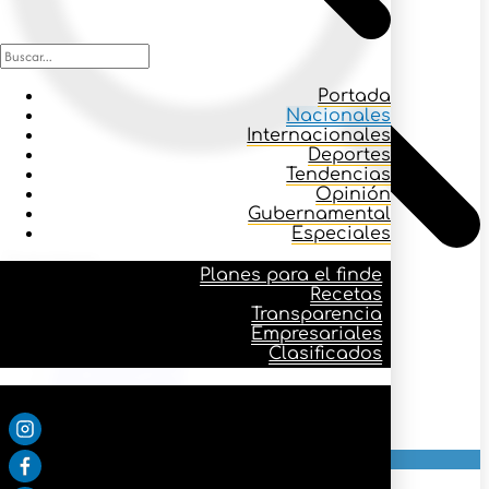
Portada
Nacionales
Internacionales
Deportes
Tendencias
Opinión
Gubernamental
Especiales
Icono buscar
Planes para el finde
Recetas
Transparencia
Planes para el finde
Empresariales
Recetas
Clasificados
Transparencia
Empresariales
Síguenos:
Clasificados
Portada
Nacionales
Internacionales
Seguridad