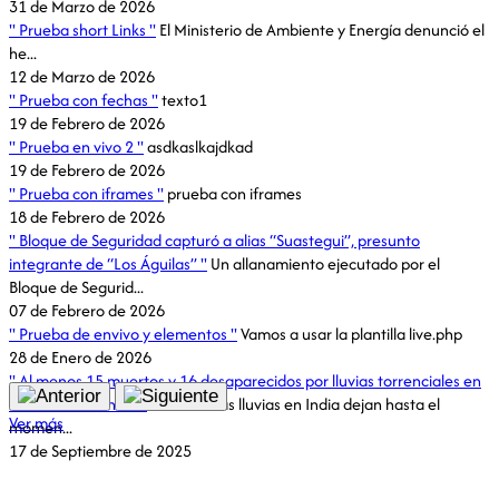
31 de Marzo de 2026
Prueba short Links
El Ministerio de Ambiente y Energía denunció el
he...
12 de Marzo de 2026
Prueba con fechas
texto1
19 de Febrero de 2026
Prueba en vivo 2
asdkaslkajdkad
19 de Febrero de 2026
Prueba con iframes
prueba con iframes
18 de Febrero de 2026
Bloque de Seguridad capturó a alias “Suastegui”, presunto
integrante de “Los Águilas”
Un allanamiento ejecutado por el
Bloque de Segurid...
07 de Febrero de 2026
Prueba de envivo y elementos
Vamos a usar la plantilla live.php
28 de Enero de 2026
Al menos 15 muertos y 16 desaparecidos por lluvias torrenciales en
el norte de la India
Las intensas lluvias en India dejan hasta el
Ver más
momen...
17 de Septiembre de 2025