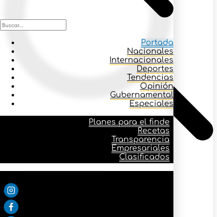
Portada
Nacionales
Internacionales
Deportes
Tendencias
Opinión
Gubernamental
Especiales
Planes para el finde
Recetas
Transparencia
Icono buscar
Empresariales
Clasificados
Planes para el finde
Síguenos:
Recetas
Transparencia
Empresariales
Clasificados