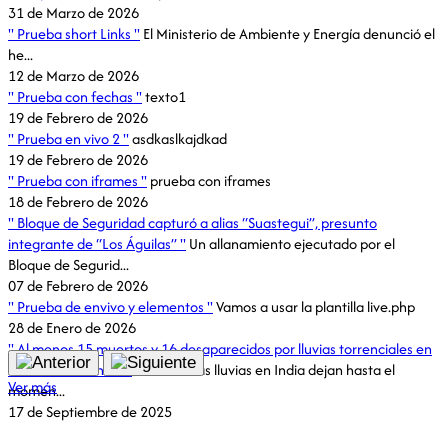
31 de Marzo de 2026
Prueba short Links
El Ministerio de Ambiente y Energía denunció el
he...
12 de Marzo de 2026
Prueba con fechas
texto1
19 de Febrero de 2026
Prueba en vivo 2
asdkaslkajdkad
19 de Febrero de 2026
Prueba con iframes
prueba con iframes
18 de Febrero de 2026
Bloque de Seguridad capturó a alias “Suastegui”, presunto
integrante de “Los Águilas”
Un allanamiento ejecutado por el
Bloque de Segurid...
07 de Febrero de 2026
Prueba de envivo y elementos
Vamos a usar la plantilla live.php
28 de Enero de 2026
Al menos 15 muertos y 16 desaparecidos por lluvias torrenciales en
el norte de la India
Las intensas lluvias en India dejan hasta el
Ver más
momen...
17 de Septiembre de 2025