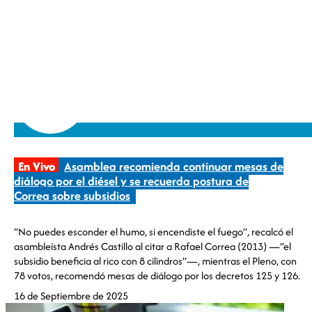
En Vivo
Asamblea recomienda continuar mesas de
diálogo por el diésel y se recuerda postura de
Correa sobre subsidios
“No puedes esconder el humo, si encendiste el fuego”, recalcó el
asambleísta Andrés Castillo al citar a Rafael Correa (2013) —“el
subsidio beneficia al rico con 8 cilindros”—, mientras el Pleno, con
78 votos, recomendó mesas de diálogo por los decretos 125 y 126.
16 de Septiembre de 2025