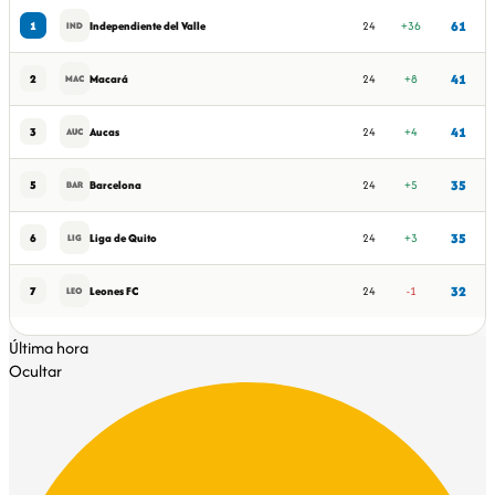
Tabla de posiciones de LigaPro
61
1
Independiente del Valle
24
+36
IND
41
2
Macará
24
+8
MAC
41
3
Aucas
24
+4
AUC
35
5
Barcelona
24
+5
BAR
35
6
Liga de Quito
24
+3
LIG
32
7
Leones FC
24
-1
LEO
Última hora
Ocultar