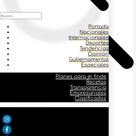
Portada
Nacionales
Internacionales
Deportes
Tendencias
Opinión
Gubernamental
Especiales
Icono buscar
Planes para el finde
Recetas
Transparencia
Planes para el finde
Empresariales
Recetas
Clasificados
Transparencia
Empresariales
Síguenos:
Clasificados
Portada
Nacionales
Internacionales