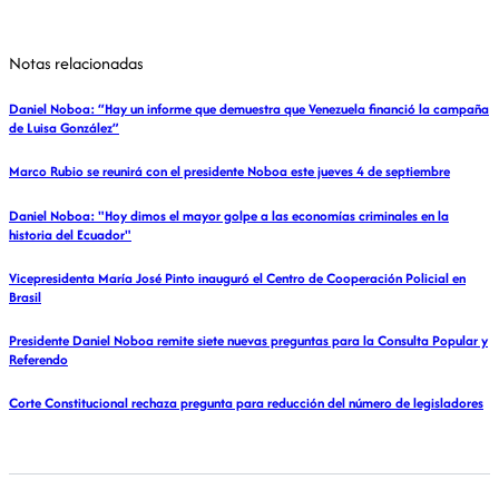
Notas relacionadas
Daniel Noboa: “Hay un informe que demuestra que Venezuela financió la campaña
de Luisa González”
Marco Rubio se reunirá con el presidente Noboa este jueves 4 de septiembre
Daniel Noboa: "Hoy dimos el mayor golpe a las economías criminales en la
historia del Ecuador"
Vicepresidenta María José Pinto inauguró el Centro de Cooperación Policial en
Brasil
Presidente Daniel Noboa remite siete nuevas preguntas para la Consulta Popular y
Referendo
Corte Constitucional rechaza pregunta para reducción del número de legisladores