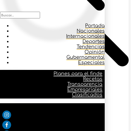
Portada
Nacionales
Internacionales
Deportes
Tendencias
Opinión
Gubernamental
Especiales
Icono buscar
Planes para el finde
Recetas
Transparencia
Planes para el finde
Empresariales
Recetas
Clasificados
Transparencia
Empresariales
Síguenos:
Clasificados
Portada
Nacionales
Internacionales