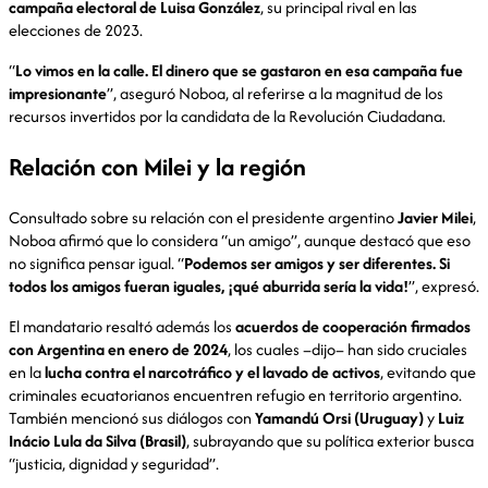
campaña electoral de Luisa González
, su principal rival en las
elecciones de 2023.
“
Lo vimos en la calle. El dinero que se gastaron en esa campaña fue
impresionante
”, aseguró Noboa, al referirse a la magnitud de los
recursos invertidos por la candidata de la Revolución Ciudadana.
Relación con Milei y la región
Consultado sobre su relación con el presidente argentino
Javier Milei
,
Noboa afirmó que lo considera “un amigo”, aunque destacó que eso
no significa pensar igual. “
Podemos ser amigos y ser diferentes. Si
todos los amigos fueran iguales, ¡qué aburrida sería la vida!
”, expresó.
El mandatario resaltó además los
acuerdos de cooperación firmados
con Argentina en enero de 2024
, los cuales –dijo– han sido cruciales
en la
lucha contra el narcotráfico y el lavado de activos
, evitando que
criminales ecuatorianos encuentren refugio en territorio argentino.
También mencionó sus diálogos con
Yamandú Orsi (Uruguay)
y
Luiz
Inácio Lula da Silva (Brasil)
, subrayando que su política exterior busca
“justicia, dignidad y seguridad”.