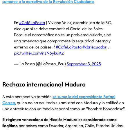
sumarse a la narrativa de la Revolución Ciudadana
.
En
#CaféLaPosta
| Viviana Veloz, asambleísta de la RC,
dice que sí se debe combatir el Cartel de los Soles.
Porque el narcotráfico no es un problema aislado, sino
una amenaza que compromete la seguridad interna y
externa de los países. ?
#CaféLaPosta
#xbriecuador
…
pic.twitter.com/nZN5ykuiKZ
— La Posta (@LaPosta_Ecu)
September 3, 2025
Rechazo internacional Maduro
A esta perspectiva también
se suma la del expresidente Rafael
Correa
, quien no ha ocultado su amistad con Maduro y lo calificó en
una entrevista con un medio español como un "hombre bondadoso".
El régimen venezolano de Nicolás Maduro es considerado como
ilegítimo
por países como Ecuador, Argentina, Chile, Estados Unidos,