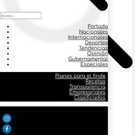
Portada
Nacionales
Internacionales
Deportes
Tendencias
Opinión
Gubernamental
Especiales
Icono buscar
Planes para el finde
Recetas
Transparencia
Planes para el finde
Empresariales
Recetas
Clasificados
Transparencia
Empresariales
Síguenos:
Clasificados
Portada
Nacionales
Internacionales