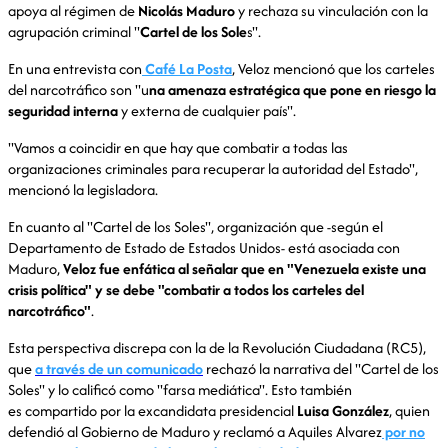
apoya al régimen de
Nicolás Maduro
y rechaza su vinculación con la
agrupación criminal "
Cartel de los Sole
s".
En una entrevista con
Café La Posta
, Veloz mencionó que los carteles
del narcotráfico son "u
na amenaza estratégica que pone en riesgo la
seguridad interna
y externa de cualquier país".
"Vamos a coincidir en que hay que combatir a todas las
organizaciones criminales para recuperar la autoridad del Estado",
mencionó la legisladora.
En cuanto al "Cartel de los Soles", organización que -según el
Departamento de Estado de Estados Unidos- está asociada con
Maduro,
Veloz fue enfática al señalar que en "Venezuela existe una
crisis política" y se debe "combatir a todos los carteles del
narcotráfico"
.
Esta perspectiva discrepa con la de la Revolución Ciudadana (RC5),
que
a través de un comunicado
rechazó la narrativa del "Cartel de los
Soles" y lo calificó como "farsa mediática". Esto también
es compartido por la excandidata presidencial
Luisa González
, quien
defendió al Gobierno de Maduro y reclamó a Aquiles Alvarez
por no