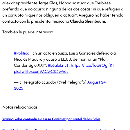
al exvicepresidente
Jorge Glas
, Noboa sostuvo que “hubiese
preferido que no ocurra ninguna de las dos cosas: ni que refugien a
un corrupto ni que nos obliguen a actuar”. Aseguró no haber tenido
contacto con la presidenta mexicana
Claudia Sheinbaum
.
También le puede interesar:
#Política
| En un acto en Suiza, Luisa González defendió a
Nicolás Maduro y acusó a EE.UU. de montar un “Plan
Cóndor siglo XXI”.
#LéaloEnET
:
https://t.co/foQYOgifRT
pic.twitter.com/ACwCK3wA6L
— El Telégrafo Ecuador (@el_telegrafo)
August 24,
2025
Notas relacionadas
Viviana Veloz contradice a Luisa González por Cartel de los Soles