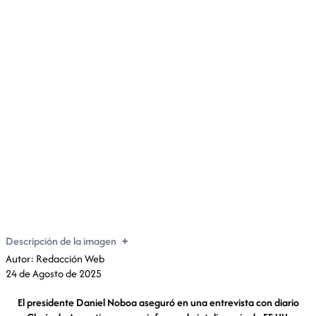
Daniel Noboa: “Hay un informe que demuestra que
Venezuela financió la campaña de Luisa González”
Descripción de la imagen
Autor: Redacción Web
24 de Agosto de 2025
El presidente Daniel Noboa aseguró en una entrevista con diario