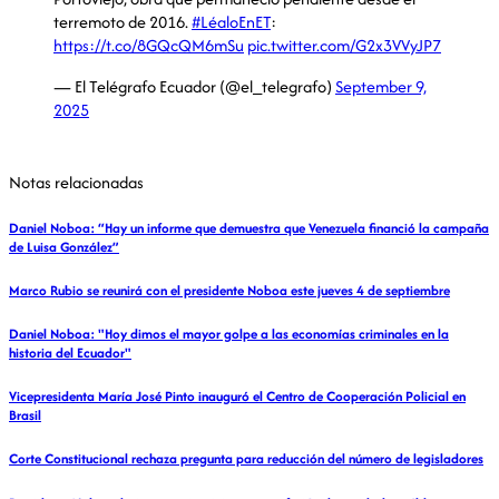
terremoto de 2016.
#LéaloEnET
:
https://t.co/8GQcQM6mSu
pic.twitter.com/G2x3VVyJP7
— El Telégrafo Ecuador (@el_telegrafo)
September 9,
2025
Notas relacionadas
Daniel Noboa: “Hay un informe que demuestra que Venezuela financió la campaña
de Luisa González”
Marco Rubio se reunirá con el presidente Noboa este jueves 4 de septiembre
Daniel Noboa: "Hoy dimos el mayor golpe a las economías criminales en la
historia del Ecuador"
Vicepresidenta María José Pinto inauguró el Centro de Cooperación Policial en
Brasil
Corte Constitucional rechaza pregunta para reducción del número de legisladores