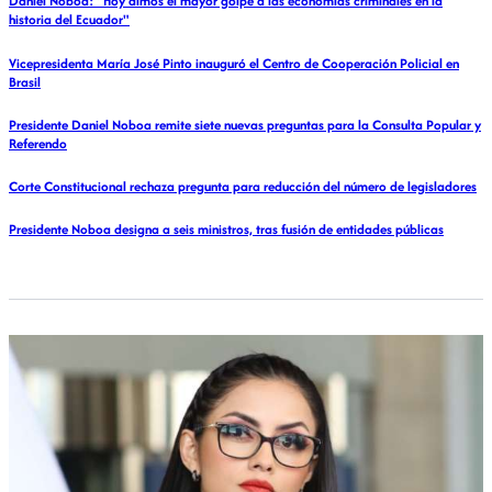
Daniel Noboa: "Hoy dimos el mayor golpe a las economías criminales en la
historia del Ecuador"
Vicepresidenta María José Pinto inauguró el Centro de Cooperación Policial en
Brasil
Presidente Daniel Noboa remite siete nuevas preguntas para la Consulta Popular y
Referendo
Corte Constitucional rechaza pregunta para reducción del número de legisladores
Presidente Noboa designa a seis ministros, tras fusión de entidades públicas