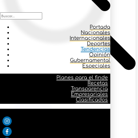
Portada
Nacionales
Internacionales
Deportes
Tendencias
Opinión
Gubernamental
Especiales
Icono buscar
Planes para el finde
Recetas
Transparencia
Planes para el finde
Empresariales
Recetas
Clasificados
Transparencia
Empresariales
Síguenos:
Clasificados
Portada
Nacionales
Internacionales