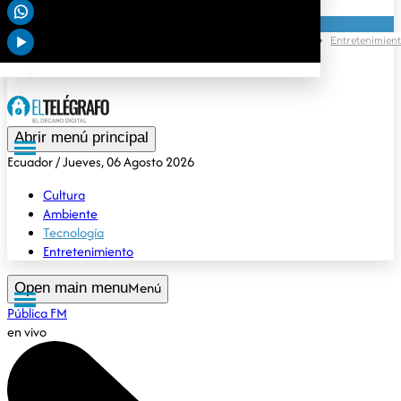
Deportes
Tendencias
Opinión
Cultura
Ambiente
Tecnología
Entretenimien
Gubernamental
Especiales
Abrir menú principal
Ecuador
/ Jueves, 06 Agosto 2026
Cultura
Ambiente
Tecnología
Entretenimiento
Menú
Open main menu
Pública FM
en vivo