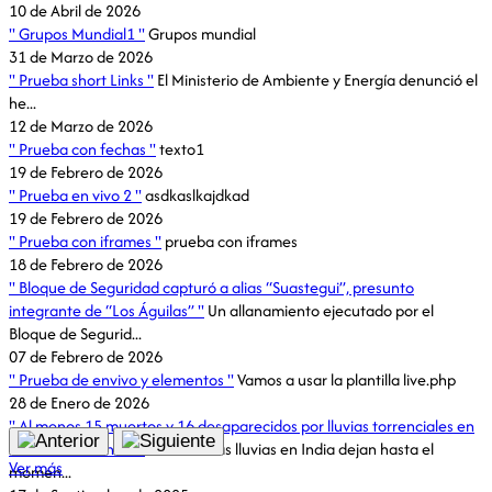
10 de Abril de 2026
Grupos Mundial1
Grupos mundial
31 de Marzo de 2026
Prueba short Links
El Ministerio de Ambiente y Energía denunció el
he...
12 de Marzo de 2026
Prueba con fechas
texto1
19 de Febrero de 2026
Prueba en vivo 2
asdkaslkajdkad
19 de Febrero de 2026
Prueba con iframes
prueba con iframes
18 de Febrero de 2026
Bloque de Seguridad capturó a alias “Suastegui”, presunto
integrante de “Los Águilas”
Un allanamiento ejecutado por el
Bloque de Segurid...
07 de Febrero de 2026
Prueba de envivo y elementos
Vamos a usar la plantilla live.php
28 de Enero de 2026
Al menos 15 muertos y 16 desaparecidos por lluvias torrenciales en
el norte de la India
Las intensas lluvias en India dejan hasta el
Ver más
momen...