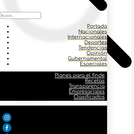
Portada
Nacionales
Internacionales
Deportes
Tendencias
Opinión
Gubernamental
Especiales
Icono buscar
Planes para el finde
Recetas
Transparencia
Planes para el finde
Empresariales
Recetas
Clasificados
Transparencia
Empresariales
Síguenos:
Clasificados
Portada
Nacionales
Internacionales