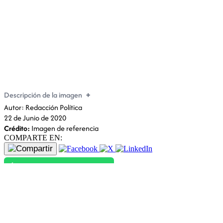
Contraloría pide destitución para presidenta del CNE
y dos consejeros
Descripción de la imagen
Autor: Redacción Política
22 de Junio de 2020
Crédito:
Imagen de referencia
COMPARTE EN:
Únete a nuestro canal de WhatsApp
El contralor del Estado, Pablo Celi,
emitió los oficios de
predeterminación de responsabilidad con multa y destitución para
Diana Atamaint,
presidenta del Consejo Nacional Electoral (CNE) y