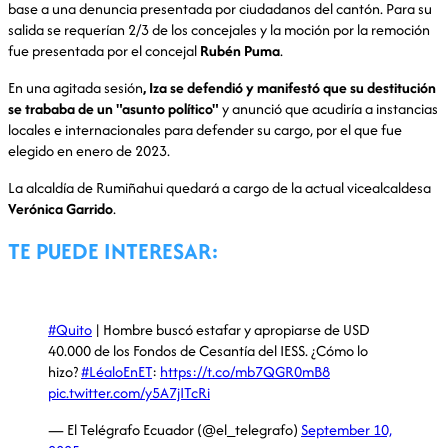
base a una denuncia presentada por ciudadanos del cantón. Para su
salida se requerían 2/3 de los concejales y la moción por la remoción
fue presentada por el concejal
Rubén Puma
.
En una agitada sesión
, Iza se defendió y manifestó que su destitución
se trababa de un "asunto político"
y anunció que acudiría a instancias
locales e internacionales para defender su cargo, por el que fue
elegido en enero de 2023.
La alcaldía de Rumiñahui quedará a cargo de la actual vicealcaldesa
Verónica Garrido
.
TE PUEDE INTERESAR:
#Quito
| Hombre buscó estafar y apropiarse de USD
40.000 de los Fondos de Cesantía del IESS. ¿Cómo lo
hizo?
#LéaloEnET
:
https://t.co/mb7QGR0mB8
pic.twitter.com/y5A7jITcRi
— El Telégrafo Ecuador (@el_telegrafo)
September 10,