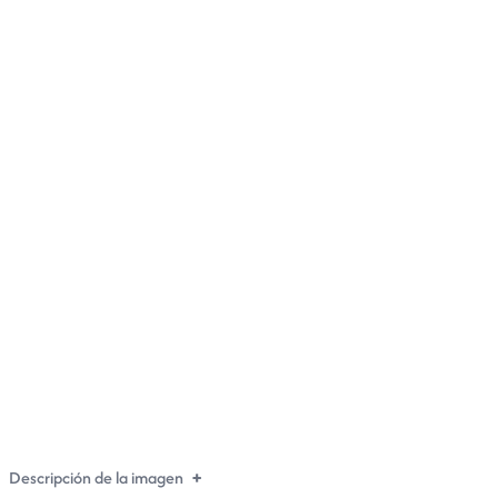
Nueva caída del riesgo país a 797 puntos, el más
bajo desde 2022
Descripción de la imagen