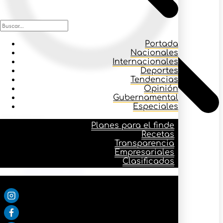
Portada
Nacionales
Internacionales
Deportes
Tendencias
Opinión
Gubernamental
Especiales
Icono buscar
Planes para el finde
Recetas
Transparencia
Planes para el finde
Empresariales
Recetas
Clasificados
Transparencia
Empresariales
Síguenos:
Clasificados
Portada
Nacionales
Internacionales