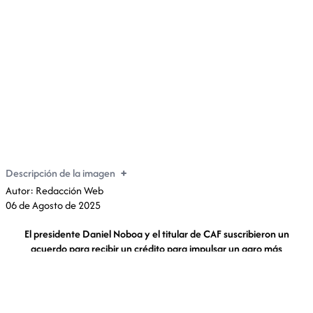
Ecuador recibe USD 250 millones para impulsar el
agro
Descripción de la imagen
Autor: Redacción Web
06 de Agosto de 2025
El presidente Daniel Noboa y el titular de CAF suscribieron un
acuerdo para recibir un crédito para impulsar un agro más
sostenible en Ecuador.
Foto:
Gobierno recibirá un crédito de USD 250 millones por parte de
la CAF para fortalecer el agro ecuatoriano.
Crédito:
Foto: X