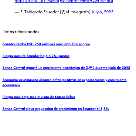
https://t.co/LuYP9ScEHl
pic.twitter.com/zQw0AF0IGi
— El Telégrafo Ecuador (@el_telegrafo)
July 4, 2025
Notas relacionadas
Ecuador recibe USD 250 millones para impulsar el agro
Riesgo país de Ecuador baja a 781 puntos
Banco Central reportó un crecimiento económico de 3,9% durante junio de 2025
Economía ecuatoriana alcanza cifras positivas en exportaciones y crecimiento
económico
Riesgo país bajó tras la visita de Marco Rubio
Banco Central eleva proyección de crecimiento en Ecuador al 3,8%