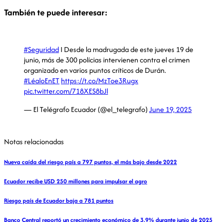
También te puede interesar:
#Seguridad
I Desde la madrugada de este jueves 19 de
junio, más de 300 polícias intervienen contra el crimen
organizado en varios puntos críticos de Durán.
#LéaloEnET
https://t.co/MzToe3Rugx
pic.twitter.com/718XES8bJl
— El Telégrafo Ecuador (@el_telegrafo)
June 19, 2025
Notas relacionadas
Nueva caída del riesgo país a 797 puntos, el más bajo desde 2022
Ecuador recibe USD 250 millones para impulsar el agro
Riesgo país de Ecuador baja a 781 puntos
Banco Central reportó un crecimiento económico de 3,9% durante junio de 2025