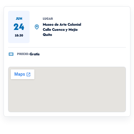
JUN
LUGAR
24
Museo de Arte Colonial
Calle Cuenca y Mejía
Quito
18:30
Gratis
PRECIO: