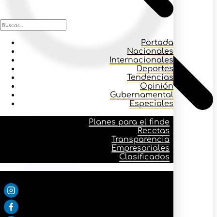
Portada
Nacionales
Internacionales
Deportes
Tendencias
Opinión
Gubernamental
Especiales
Icono buscar
Planes para el finde
Recetas
Transparencia
Planes para el finde
Empresariales
Recetas
Clasificados
Transparencia
Empresariales
Síguenos:
Clasificados
Portada
Nacionales
Internacionales