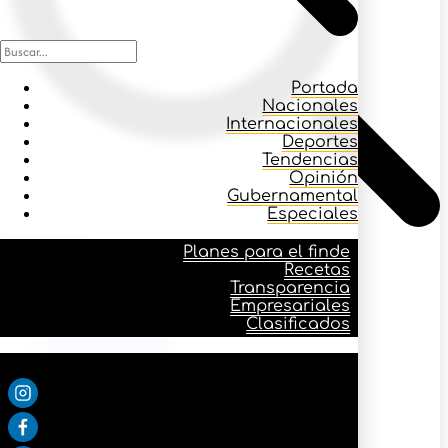
Portada
Nacionales
Internacionales
Deportes
Tendencias
Opinión
Gubernamental
Especiales
Icono buscar
Planes para el finde
Recetas
Transparencia
Planes para el finde
Empresariales
Recetas
Clasificados
Transparencia
Empresariales
Síguenos:
Clasificados
Portada
Nacionales
Internacionales